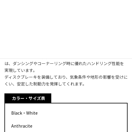
は、ヘッドチューブ側からBBエリアに向けて縦方向から横方向に
変形するテーパー形状にすることで適所に必要な剛性を与えまし
た。
溶接方法はダブルパスフラットウェルドといわれ、同じ所を2回溶
接し強度を高めるとともに、綺麗な外観に仕上げに！
ダウンチューブからケーブルを内装することで余分なパーツがなく
なり、軽量で見た目もスッキリとしたシルエットを手に入れまし
た。
振動吸収性に優れた極細ストレート形状のフルカーボンフォーク
は、ダンシングやコーナーリング時に優れたハンドリング性能を
実現しています。
ディスクブレーキを装備しており、気象条件や地形の影響を受けに
くい、安定した制動力を発揮してくれます。
カラー・サイズ表
Black・White
Anthracite