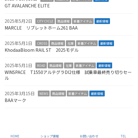
GT AVALANCHE ELITE
2025年5月2日
CITY CYCLE
商品情報
新着アイテム
最新情報
MARCLE リブレットホーム261 BAA
2025年5月1日
CROSS
商品情報
在庫
新着アイテム
最新情報
KhodaaBloom RAIL ST 2025モデル
2025年5月1日
ROAD
商品情報
在庫
新着アイテム
最新情報
WINSPACE T1550アルテグラDI2仕様 試乗車最終売り切りセー
ル
2025年3月15日
NEWS
商品情報
新着アイテム
最新情報
BAAマーク
Copyright © つくば市の自転車屋Luana（ルアナ） All Rights Reserved.
HOME
ショップ情報
お問い合わせ
TEL