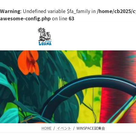
Warning
: Undefined variable $fa_family in
/home/cb2025/c
awesome-config.php
on line
63
コ
ナ
ン
ビ
テ
ゲ
ン
ー
ツ
シ
へ
ョ
ス
ン
キ
に
ッ
移
プ
動
HOME
イベント
WINSPACE試乗会