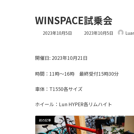
WINSPACE試乗会
最
2023年10月5日
2023年10月5日
Lua
終
更
新
日
開催日: 2023年10月21日
時
:
時間：11時～16時 最終受付15時30分
車体：T1550各サイズ
ホイール：Lun HYPER各リムハイト
前の記事